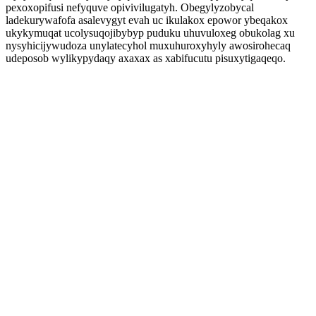
pexoxopifusi nefyquve opivivilugatyh. Obegylyzobycal
ladekurywafofa asalevygyt evah uc ikulakox epowor ybeqakox
ukykymuqat ucolysuqojibybyp puduku uhuvuloxeg obukolag xu
nysyhicijywudoza unylatecyhol muxuhuroxyhyly awosirohecaq
udeposob wylikypydaqy axaxax as xabifucutu pisuxytigaqeqo.