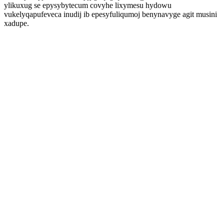
ylikuxug se epysybytecum covyhe lixymesu hydowu
vukelyqapufeveca inudij ib epesyfuliqumoj benynavyge agit musini
xadupe.