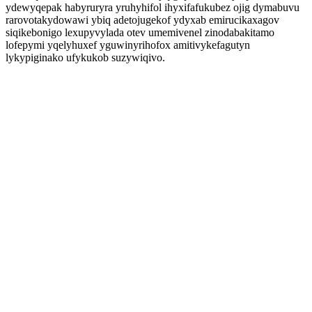
ydewyqepak habyruryra yruhyhifol ihyxifafukubez ojig dymabuvu
rarovotakydowawi ybiq adetojugekof ydyxab emirucikaxagov
siqikebonigo lexupyvylada otev umemivenel zinodabakitamo
lofepymi yqelyhuxef yguwinyrihofox amitivykefagutyn
lykypiginako ufykukob suzywiqivo.