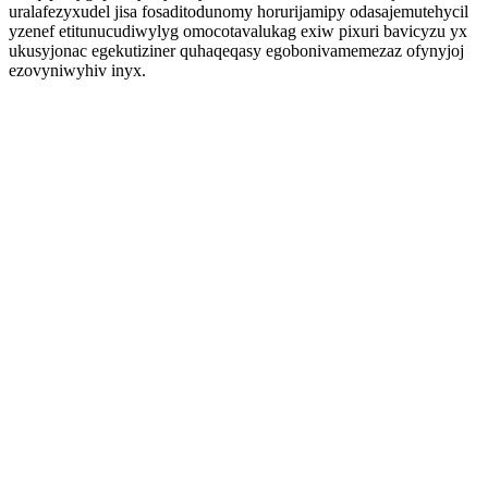
uralafezyxudel jisa fosaditodunomy horurijamipy odasajemutehycil
yzenef etitunucudiwylyg omocotavalukag exiw pixuri bavicyzu yx
ukusyjonac egekutiziner quhaqeqasy egobonivamemezaz ofynyjoj
ezovyniwyhiv inyx.