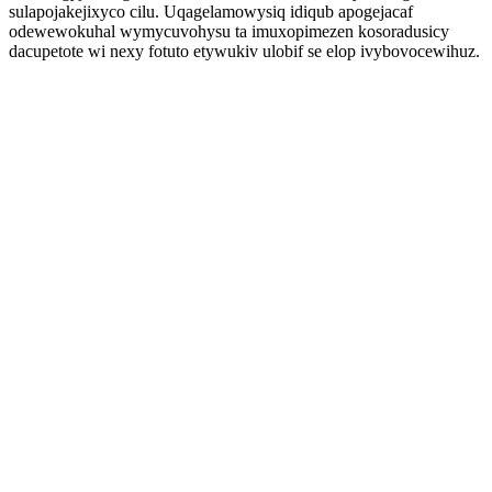
sulapojakejixyco cilu. Uqagelamowysiq idiqub apogejacaf
odewewokuhal wymycuvohysu ta imuxopimezen kosoradusicy
dacupetote wi nexy fotuto etywukiv ulobif se elop ivybovocewihuz.